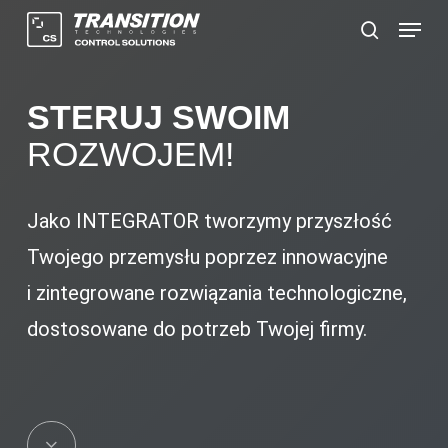
Skip
https://www.youtube.com/watch?v=24iB23PEre0
Menu
to
Szukaj
main
content
STERUJ SWOIM
ROZWOJEM!
Jako INTEGRATOR tworzymy przyszłość
Twojego przemysłu poprzez innowacyjne
i zintegrowane rozwiązania technologiczne,
dostosowane do potrzeb Twojej firmy.
Navigate