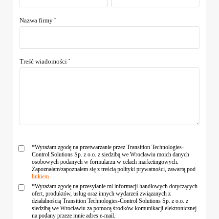
Nazwa firmy
*
Treść wiadomości
*
*Wyrażam zgodę na przetwarzanie przez Transition Technologies-
Control Solutions Sp. z o.o. z siedzibą we Wrocławiu moich danych
osobowych podanych w formularzu w celach marketingowych.
Zapoznałam/zapoznałem się z treścią polityki prywatności, zawartą pod
linkiem
*Wyrażam zgodę na przesyłanie mi informacji handlowych dotyczących
ofert, produktów, usług oraz innych wydarzeń związanych z
działalnością Transition Technologies-Control Solutions Sp. z o.o. z
siedzibą we Wrocławiu za pomocą środków komunikacji elektronicznej
na podany przeze mnie adres e-mail.