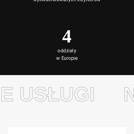
4
oddziały
w Europie
E USŁUGI
N