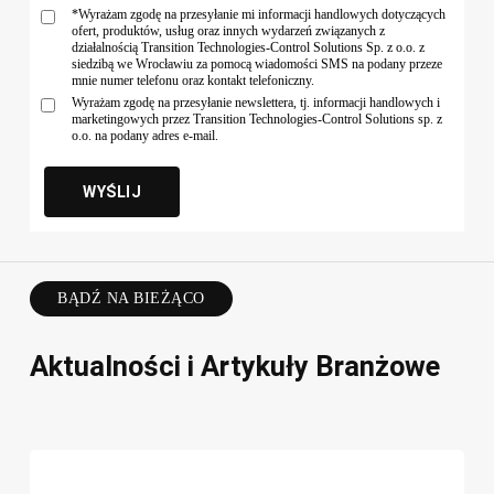
*Wyrażam zgodę na przesyłanie mi informacji handlowych dotyczących
ofert, produktów, usług oraz innych wydarzeń związanych z
działalnością Transition Technologies-Control Solutions Sp. z o.o. z
siedzibą we Wrocławiu za pomocą wiadomości SMS na podany przeze
mnie numer telefonu oraz kontakt telefoniczny.
Wyrażam zgodę na przesyłanie newslettera, tj. informacji handlowych i
marketingowych przez Transition Technologies-Control Solutions sp. z
o.o. na podany adres e-mail.
BĄDŹ NA BIEŻĄCO
Aktualności i Artykuły Branżowe
Seminarium
P
Eksploatacji
T