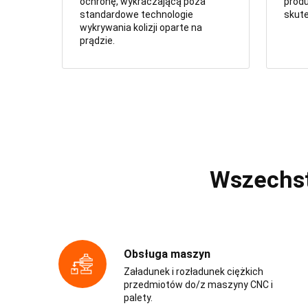
ochronę, wykraczającą poza
prod
standardowe technologie
skut
wykrywania kolizji oparte na
prądzie.
Wszechst
Obsługa maszyn
Załadunek i rozładunek ciężkich
przedmiotów do/z maszyny CNC i
palety.