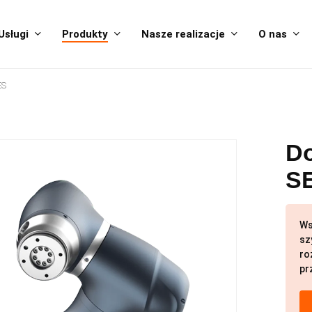
Usługi
Produkty
Nasze realizacje
O nas
ES
Do
S
Ws
sz
ro
pr