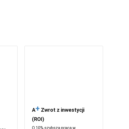
+
A
Zwrot z inwestycji
(ROI)
O 10% szybsza praca w