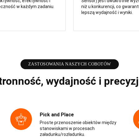
uktywność, efektywność i
Sensor) jest dwukrotnie wy
eczność w każdym zadaniu.
niż u konkurencji, co gwarant
lepszą wydajność i wyniki.
ZASTOSOWANIA NASZYCH COBOTÓW
ronność, wydajność i precyzj
Pick and Place
Proste przenoszenie obiektów między
stanowiskami w procesach
załadunku/rozładunku.