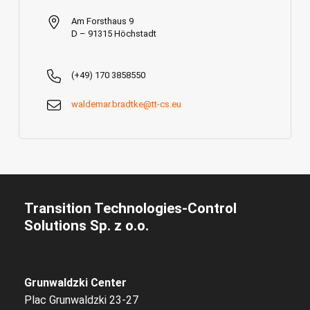
Am Forsthaus 9
D – 91315 Höchstadt
.
(+49) 170 3858550
waldemar.bradtke@tt-cs.eu
Transition Technologies-Control
Solutions Sp. z o.o.
Grunwaldzki Center
Plac Grunwaldzki 23-27