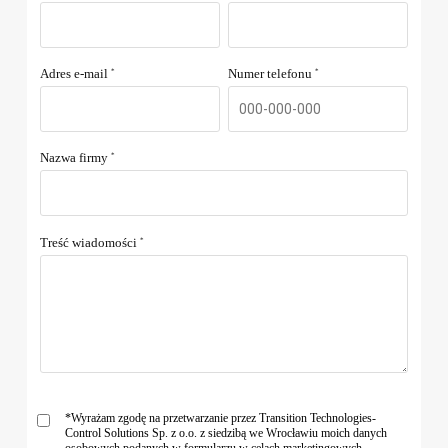
Adres e-mail
Numer telefonu
*
*
Nazwa firmy
*
Treść wiadomości
*
*Wyrażam zgodę na przetwarzanie przez Transition Technologies-
Control Solutions Sp. z o.o. z siedzibą we Wrocławiu moich danych
osobowych podanych w formularzu w celach marketingowych.