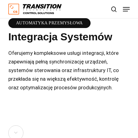
Skip
Menu
to
Szukaj
main
AUTOMATYKA PRZEMYSŁOWA
content
Integracja Systemów
Oferujemy kompleksowe usługi integracji, które
zapewniają pełną synchronizację urządzeń,
systemów sterowania oraz infrastruktury IT, co
przekłada się na większą efektywność, kontrolę
oraz optymalizację procesów produkcyjnych.
Navigate