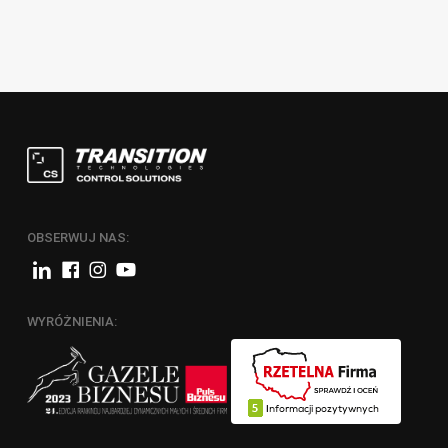
z
OBSERWUJ NAS:
WYRÓŻNIENIA: