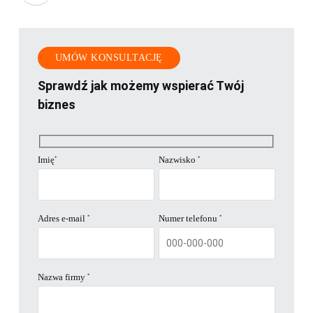
to
the
UMÓW KONSULTACJĘ
Sprawdź jak możemy wspierać Twój
next
biznes
section
Imię
Nazwisko
*
*
Adres e-mail
Numer telefonu
*
*
Nazwa firmy
*