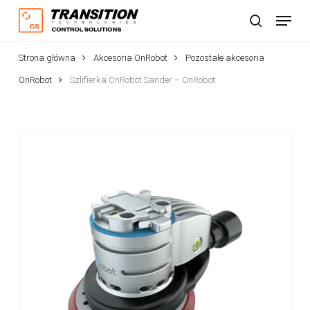
Skip
Menu
to
Szukaj
main
Strona główna
Akcesoria OnRobot
Pozostałe akcesoria
content
OnRobot
Szlifierka OnRobot Sander – OnRobot