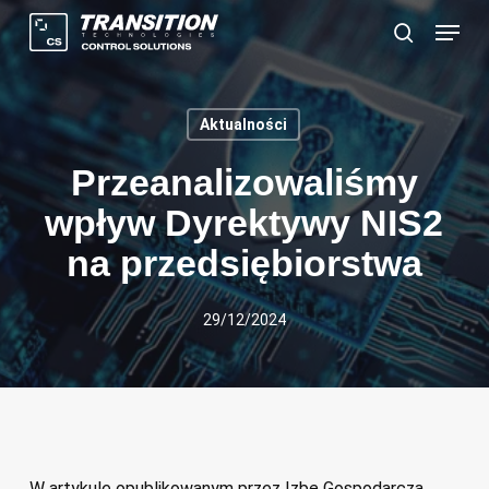
Skip
Menu
to
Szukaj
main
content
Aktualności
Przeanalizowaliśmy
wpływ Dyrektywy NIS2
na przedsiębiorstwa
29/12/2024
W artykule opublikowanym przez Izbę Gospodarczą