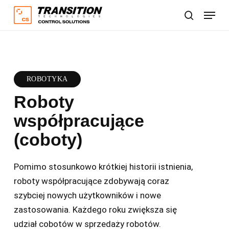
Skip
Menu
to
Szukaj
main
content
ROBOTYKA
Roboty
współpracujące
(coboty)
Pomimo stosunkowo krótkiej historii istnienia,
roboty współpracujące zdobywają coraz
szybciej nowych użytkowników i nowe
zastosowania. Każdego roku zwiększa się
udział cobotów w sprzedaży robotów.