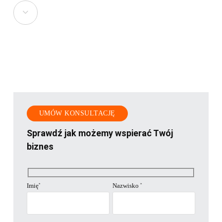
Navigate
to
the
next
section
UMÓW KONSULTACJĘ
Sprawdź jak możemy wspierać Twój
biznes
Imię
Nazwisko
*
*