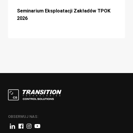
Seminarium
P
Eksploatacji
T
Seminarium Eksploatacji Zakładów TPOK
Zakładów
2026
TPOK
2026
I
z
OBSERWUJ NAS: