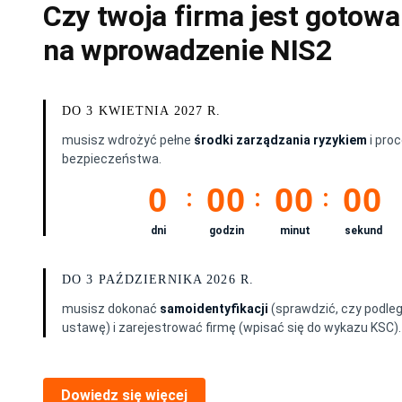
Czy twoja firma jest gotowa
na wprowadzenie NIS2
DO 3 KWIETNIA 2027 R.
musisz wdrożyć pełne
środki zarządzania ryzykiem
i pro
bezpieczeństwa.
0
00
00
00
dni
godzin
minut
sekund
DO 3 PAŹDZIERNIKA 2026 R.
musisz dokonać
samoidentyfikacji
(sprawdzić, czy podle
ustawę) i zarejestrować firmę (wpisać się do wykazu KSC).
Dowiedz się więcej