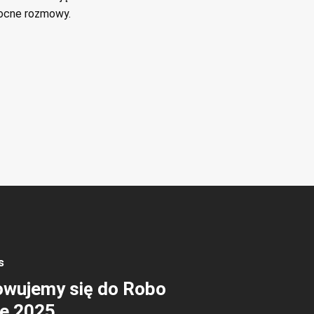
wocne rozmowy.
s
owujemy się do Robo
ge 2025