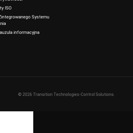
ty ISO
 Zintegrowanego Systemu
nia
lauzula informacyjna
© 2026 Transition Technologies-Control Solutions.