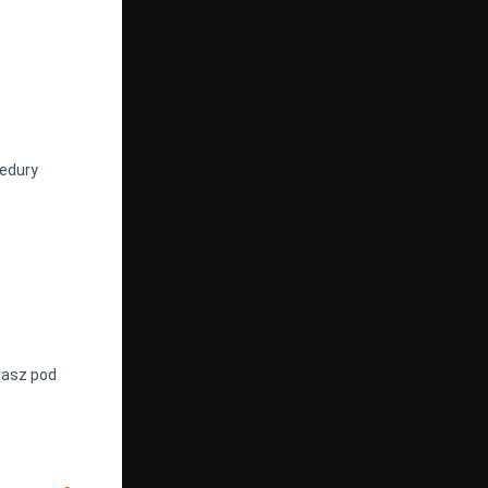
cedury
gasz pod