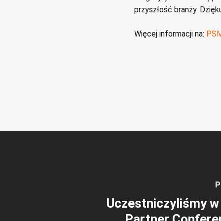
przyszłość branży. Dzięk
Więcej informacji na:
PS
P
Uczestniczyliśmy w
Partner Confere