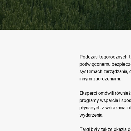
Podczas tegorocznych t
poświęconemu bezpiecze
systemach zarządzania, o
innymi zagrożeniami.
Eksperci omówili również
programy wsparcia i spo
płynących z wdrażania in
wydarzenia.
Targi były także okazją d