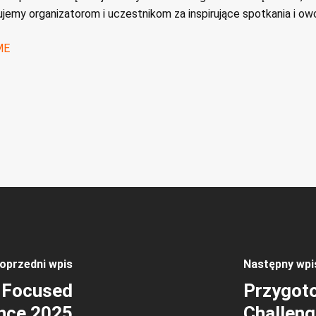
ujemy organizatorom i uczestnikom za inspirujące spotkania i o
ME
oprzedni wpis
Następny wpi
 Focused
Przygot
nce 2025
Challen