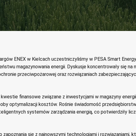
argów ENEX w Kielcach uczestniczyliśmy w PESA Smart Energy
ństwu magazynowania energii. Dyskusje koncentrowały się na
chronie przeciwpożarowej oraz rozwiązaniach zabezpieczających
 kwestie finansowe związane z inwestycjami w magazyny energii
soby optymalizacji kosztów. Rośnie świadomość przedsiębiorst
teligentnych systemów zarządzania energią, co potwierdziły lic
o zapoznania się z najnowszymi technologiami i rozwiązaniami, kt