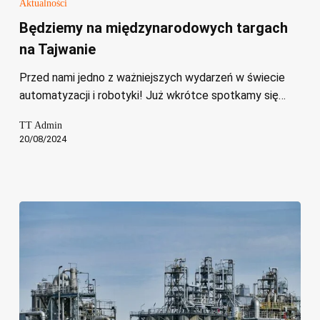
Aktualności
międzynarodowych
Będziemy na międzynarodowych targach
targach
na Tajwanie
na
Tajwanie
Przed nami jedno z ważniejszych wydarzeń w świecie
automatyzacji i robotyki! Już wkrótce spotkamy się…
TT Admin
20/08/2024