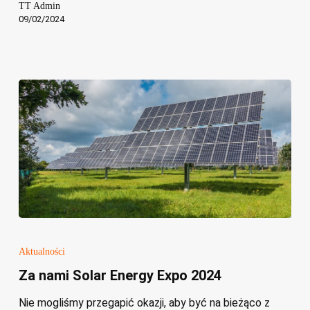
TT Admin
09/02/2024
Za
nami
Aktualności
Solar
Za nami Solar Energy Expo 2024
Energy
Expo
Nie mogliśmy przegapić okazji, aby być na bieżąco z