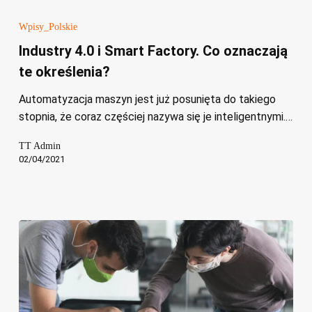
Industry
4.0
Wpisy_Polskie
i
Industry 4.0 i Smart Factory. Co oznaczają
Smart
te określenia?
Factory.
Co
Automatyzacja maszyn jest już posunięta do takiego
oznaczają
stopnia, że coraz częściej nazywa się je inteligentnymi.…
te
określenia?
TT Admin
02/04/2021