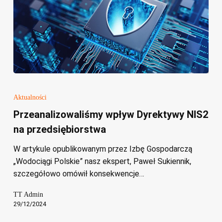
Przeanalizowaliśmy
wpływ
Aktualności
Dyrektywy
Przeanalizowaliśmy wpływ Dyrektywy NIS2
NIS2
na przedsiębiorstwa
na
przedsiębiorstwa
W artykule opublikowanym przez Izbę Gospodarczą
„Wodociągi Polskie” nasz ekspert, Paweł Sukiennik,
szczegółowo omówił konsekwencje…
TT Admin
29/12/2024