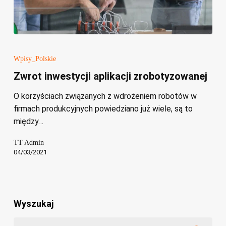
Zwrot
inwestycji
Wpisy_Polskie
aplikacji
Zwrot inwestycji aplikacji zrobotyzowanej
zrobotyzowanej
O korzyściach związanych z wdrożeniem robotów w
firmach produkcyjnych powiedziano już wiele, są to
między…
TT Admin
04/03/2021
Wyszukaj