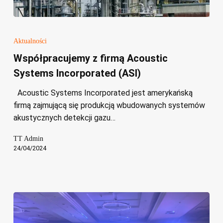
Współpracujemy
z
Aktualności
firmą
Współpracujemy z firmą Acoustic
Acoustic
Systems Incorporated (ASI)
Systems
Incorporated
Acoustic Systems Incorporated jest amerykańską
(ASI)
firmą zajmującą się produkcją wbudowanych systemów
akustycznych detekcji gazu…
TT Admin
24/04/2024