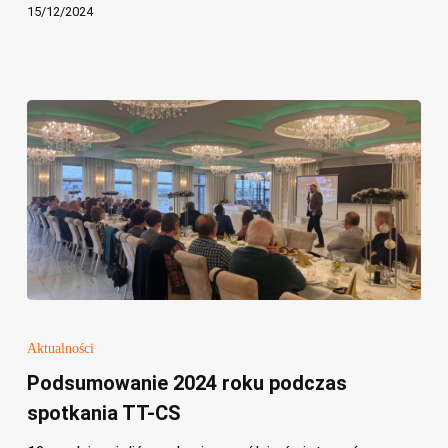
15/12/2024
Podsumowanie
2024
Aktualności
roku
Podsumowanie 2024 roku podczas
podczas
spotkania TT-CS
spotkania
TT-