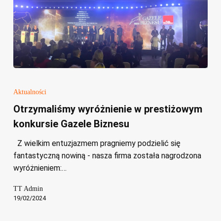
Otrzymaliśmy
wyróżnienie
Aktualności
w
Otrzymaliśmy wyróżnienie w prestiżowym
prestiżowym
konkursie Gazele Biznesu
konkursie
Gazele
Z wielkim entuzjazmem pragniemy podzielić się
Biznesu
fantastyczną nowiną - nasza firma została nagrodzona
wyróżnieniem:…
TT Admin
19/02/2024