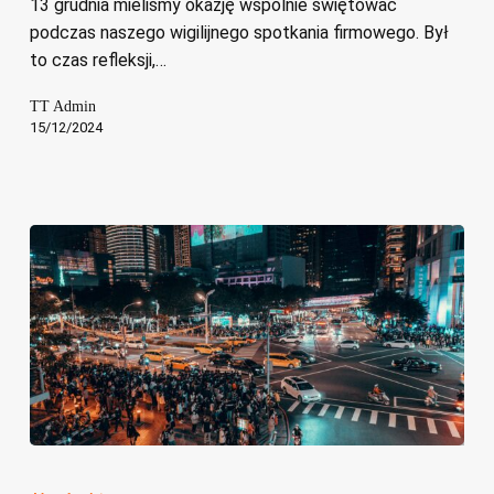
13 grudnia mieliśmy okazję wspólnie świętować
CS
podczas naszego wigilijnego spotkania firmowego. Był
to czas refleksji,…
TT Admin
15/12/2024
Będziemy
na