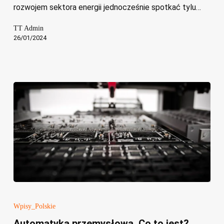
2024
rozwojem sektora energii jednocześnie spotkać tylu…
TT Admin
26/01/2024
Automatyka
przemysłowa.
Wpisy_Polskie
Co
Automatyka przemysłowa. Co to jest?